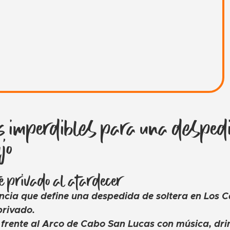
s imperdibles para una desped
jo
e privado al atardecer
ncia que define una despedida de soltera en Los C
privado.
frente al Arco de Cabo San Lucas con música, drin