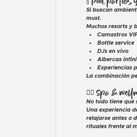
🍾 Pool parties
Si buscan ambiente
must.
Muchos resorts y b
Camastros VI
Bottle service
DJs en vivo
Albercas infini
Experiencias 
La combinación per
🧖‍♀️ Spa & wel
No todo tiene que s
Una experiencia d
relajarse antes o 
rituales frente al