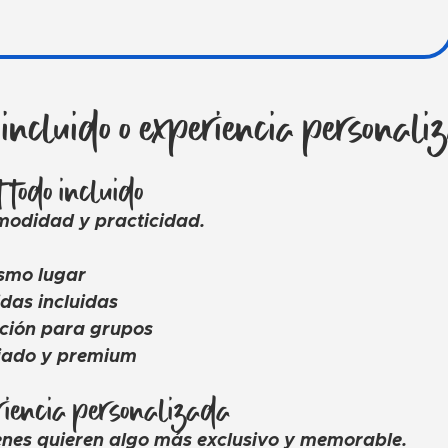
 incluido o experiencia personal
 todo incluido
omodidad y practicidad.
smo lugar
das incluidas
ación para grupos
jado y premium
riencia personalizada
enes quieren algo más exclusivo y memorable.