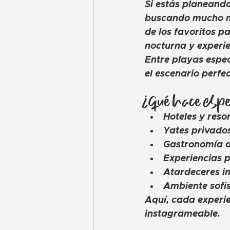
Si estás planeand
buscando mucho má
de los favoritos p
nocturna y experie
Entre playas espec
el escenario perfe
¿Qué hace espe
Hoteles y resor
Yates privados
Gastronomía de
Experiencias 
Atardeceres in
Ambiente sofis
Aquí, cada experi
instagrameable.