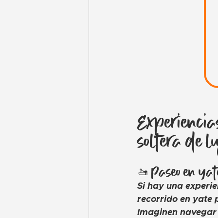
Experiencia
soltera de lu
🚤 Paseo en yat
Si hay una experie
recorrido en yate 
Imaginen navegar 