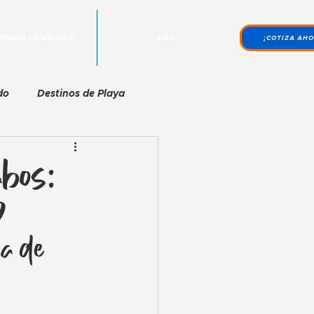
PEDIDA DE SOLTERO
MÁS
¡COTIZA AHO
do
Destinos de Playa
Beach Clubs y Pool Parties
bos:
P
a de 