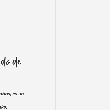
ida de 
abos, es un 
ks, 