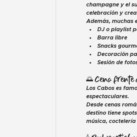
champagne y el sun
celebración y crea
Además, muchas ex
DJ o playlist 
Barra libre
Snacks gourm
Decoración pa
Sesión de foto
🌅 Cena frente
Los Cabos es famos
espectaculares.
Desde cenas románt
destino tiene spot
música, coctelería