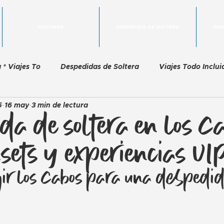
DESTINOS
DESPEDIDA DE SOLTERA
DES
 * Viajes To
Despedidas de Soltera
Viajes Todo Inclui
5
16 may
3 min de lectura
 Amigas
Organización de Eventos
Experiencias VIP
a de soltera en Los Ca
nsets y experiencias VI
Guías de Viaje
Vacaciones de Lujo
despedida
egir Los Cabos para una despedid