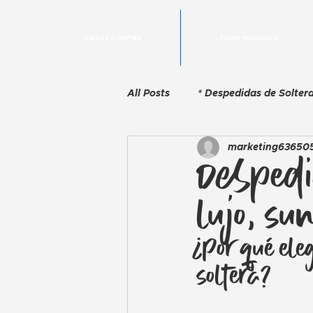
CASAS / DEPAS
TODO INCLUIDO
All Posts
* Despedidas de Soltera
marketing63650
Resorts de Lujo
Viajes con
Despedid
lujo, su
Escapadas de Fin de Semana
¿Por qué el
soltera?