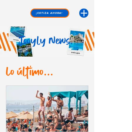
¡COTIZA AHORA!
Jooyly News.
Lo último...