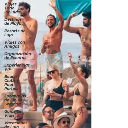
Viajes
Todo
Incluido
Destinos
de Playa
Resorts de
Lujo
Viajes con
Amigas
Organización
de Eventos
Experiencias
VIP
Beach
Clubs y
Pool
Parties
Escapadas
de Fin de
Semana
Guías de
Viaje
Vacaciones
de Lujo