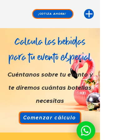
¡COTIZA AHORA!
Calcula las bebidas
para tu evento especial
Cuéntanos sobre tu evento y
te diremos cuántas botellas
necesitas
Comenzar cálculo