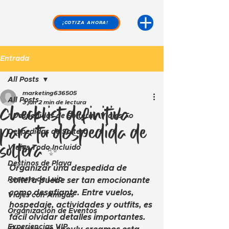
¡COTIZA AHORA!
Entrada
All Posts
marketing636505
All Posts
3 jun
2 min de lectura
Checklist definitiva
* Despedidas de Soltera * Viajes To
para tu despedida de
Despedidas de Soltera
soltera ✨
Viajes Todo Incluido
Destinos de Playa
Organizar una despedida de 
Resorts de Lujo
soltera puede ser tan emocionante 
como desafiante. Entre vuelos, 
Viajes con Amigas
hospedaje, actividades y outfits, es 
Organización de Eventos
fácil olvidar detalles importantes. 
Experiencias VIP