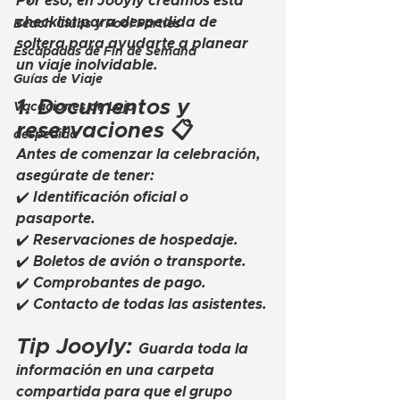
Por eso, en Jooyly creamos esta 
checklist para despedida de 
Beach Clubs y Pool Parties
soltera
 para ayudarte a planear 
Escapadas de Fin de Semana
un viaje inolvidable.
Guías de Viaje
1. Documentos y 
Vacaciones de Lujo
reservaciones 📋
despedida
Antes de comenzar la celebración, 
asegúrate de tener:
✔️ Identificación oficial o 
pasaporte.
✔️ Reservaciones de hospedaje.
✔️ Boletos de avión o transporte.
✔️ Comprobantes de pago.
✔️ Contacto de todas las asistentes.
Tip Jooyly: 
Guarda toda la 
información en una carpeta 
compartida para que el grupo 