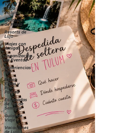
Viajes
Todo
Incluido
Destinos
de Playa
Resorts de
Lujo
Viajes con
Amigas
Organización
de Eventos
Experiencias
VIP
Beach
Clubs y
Pool
Parties
Escapadas
de Fin de
Semana
Guías de
Viaje
Vacaciones
de Lujo