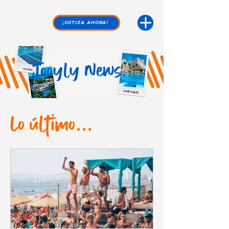
¡COTIZA AHORA!
Jooyly News.
Lo último...