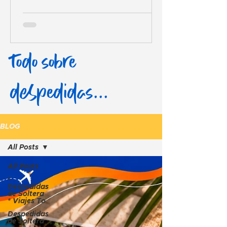
Todo sobre
despedidas...
BLOG
All Posts
All Posts
*
Despedidas
de Soltera
* Viajes To
Despedidas
de Soltera