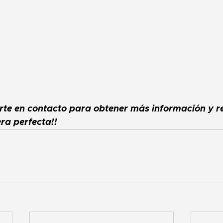
rte en contacto para obtener más información y 
r
ra 
perfecta!!