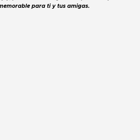
memorable
 para ti y tus amigas. 