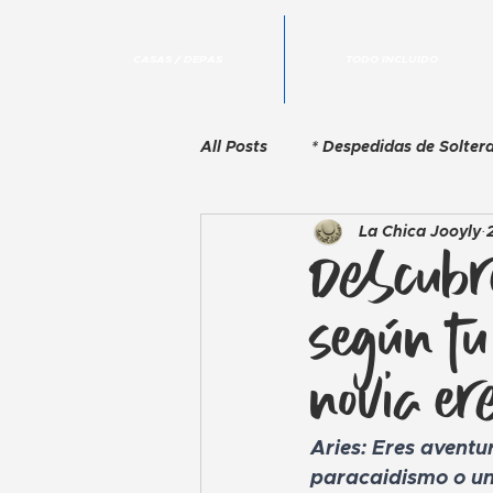
CASAS / DEPAS
TODO INCLUIDO
All Posts
* Despedidas de Soltera
La Chica Jooyly
Resorts de Lujo
Viajes con
Descubre
según tu
Escapadas de Fin de Semana
novia er
Aries: 
Eres aventu
paracaidismo o una