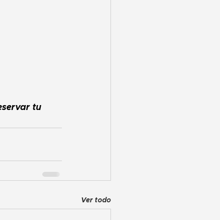
eservar
 tu 
Ver todo