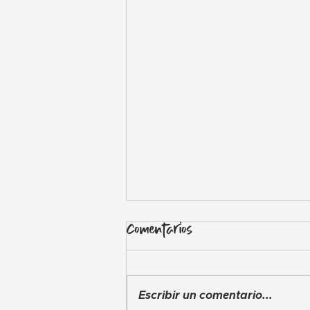
Comentarios
Escribir un comentario...