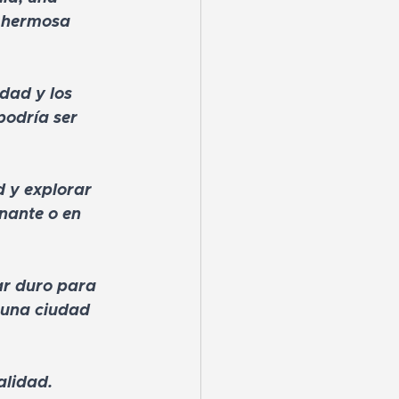
a hermosa 
dad y los 
podría ser 
d y explorar 
nante o en 
ar duro para 
 una ciudad 
alidad. 