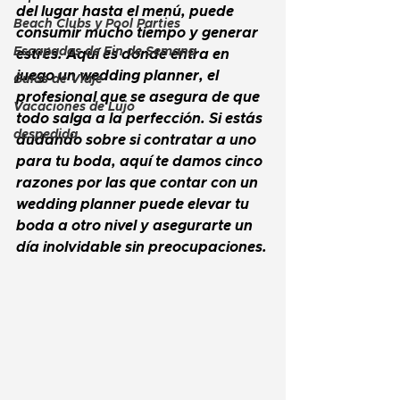
del lugar hasta el menú, puede 
Beach Clubs y Pool Parties
consumir mucho tiempo y generar 
Escapadas de Fin de Semana
estrés. Aquí es donde entra en 
juego un 
wedding planner
, el 
Guías de Viaje
profesional que se asegura de que 
Vacaciones de Lujo
todo salga a la perfección. Si estás 
despedida
dudando sobre si contratar a uno 
para tu boda, aquí te damos cinco 
razones por las que contar con un 
wedding planner
 puede elevar tu 
boda a otro nivel y asegurarte un 
día inolvidable sin preocupaciones.