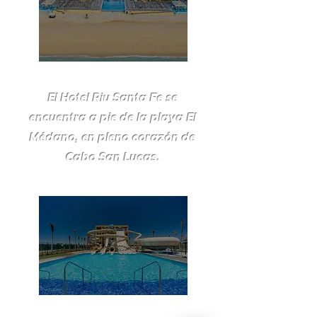
Playa
El Hotel Riu Santa Fe se
encuentra a pie de la playa El
Médano, en pleno corazón de
Cabo San Lucas.
Splash Water World