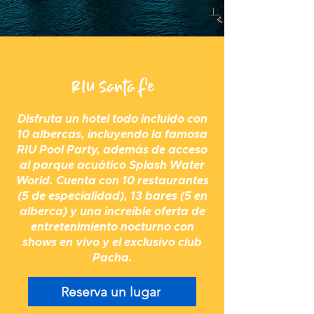
RIU Santa Fe
Disfruta un hotel todo incluido con
10 albercas, incluyendo la famosa
RIU Pool Party, además de acceso
al parque acuático Splash Water
World. Cuenta con 10 restaurantes
(5 de especialidad), 13 bares (5 en
alberca) y una increíble oferta de
entretenimiento nocturno con
shows en vivo y el exclusivo club
Pacha.
Reserva un lugar